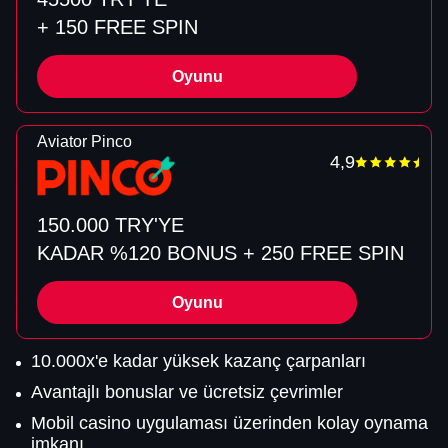
+ 150 FREE SPIN
Oyunu
Aviator Pinco
4,9
150.000 TRY'YE
KADAR %120 BONUS + 250 FREE SPIN
Oyunu
10.000x'e kadar yüksek kazanç çarpanları
Avantajlı bonuslar ve ücretsiz çevrimler
Mobil casino uygulaması üzerinden kolay oynama
imkanı